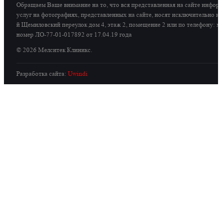
Обращаем Ваше внимание на то, что вся представленная на сайте инфор
услуг на фотографиях, представленных на сайте, носят исключительно 
й Щемиловский переулок дом 4, этаж 2, помещение 2 или по телефону: мо
номер ЛО-77-01-017892 от 17.04.19 года
© 2026 Мелситек Клиникс.
Разработка сайта:
Uwindi