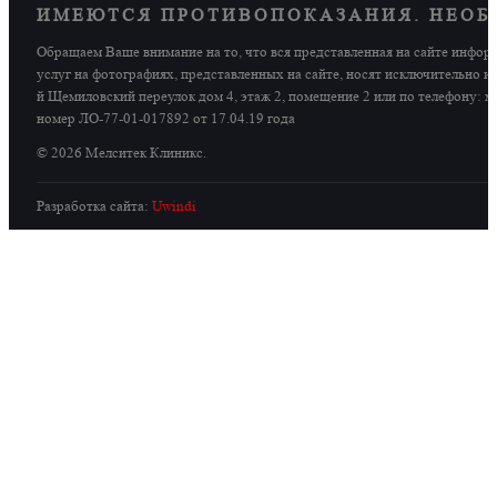
ИМЕЮТСЯ ПРОТИВОПОКАЗАНИЯ. НЕОБ
Обращаем Ваше внимание на то, что вся представленная на сайте инфор
услуг на фотографиях, представленных на сайте, носят исключительно 
й Щемиловский переулок дом 4, этаж 2, помещение 2 или по телефону: мо
номер ЛО-77-01-017892 от 17.04.19 года
© 2026 Мелситек Клиникс.
Разработка сайта:
Uwindi