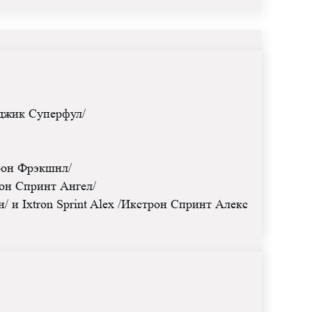
эджик Суперфул/
трон Фрэкшнл/
рон Спринт Ангел/
 и Ixtron Sprint Alex /Икстрон Спринт Алекс