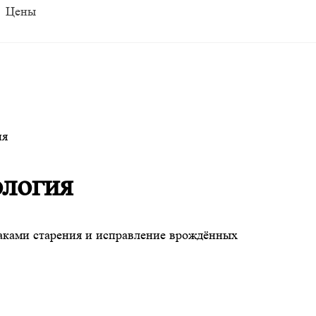
Цены
ия
ология
наками старения и исправление врождённых