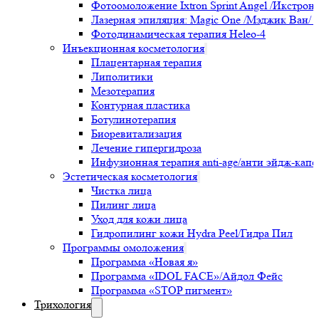
Фотоомоложение Ixtron Sprint Angel /Икстрон
Лазерная эпиляция: Magic One /Мэджик Ван/ и 
Фотодинамическая терапия Heleo-4
Инъекционная косметология
Плацентарная терапия
Липолитики
Мезотерапия
Контурная пластика
Ботулинотерапия
Биоревитализация
Лечение гипергидроза
Инфузионная терапия anti-age/анти эйдж-кап
Эстетическая косметология
Чистка лица
Пилинг лица
Уход для кожи лица
Гидропилинг кожи Hydra Peel/Гидра Пил
Программы омоложения
Программа «Новая я»
Программа «IDOL FACE»/Айдол Фейс
Программа «STOP пигмент»
Трихология