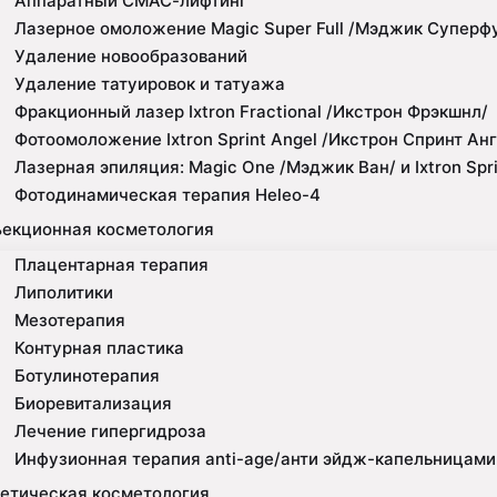
Аппаратный СМАС-лифтинг
Лазерное омоложение Magic Super Full /Мэджик Суперф
Удаление новообразований
Удаление татуировок и татуажа
Фракционный лазер Ixtron Fractional /Икстрон Фрэкшнл/
Фотоомоложение Ixtron Sprint Angel /Икстрон Спринт Анг
Лазерная эпиляция: Magic One /Мэджик Ван/ и Ixtron Spr
Фотодинамическая терапия Heleo-4
екционная косметология
Плацентарная терапия
Липолитики
Мезотерапия
Контурная пластика
Ботулинотерапия
Биоревитализация
Лечение гипергидроза
Инфузионная терапия anti-age/анти эйдж-капельницами
етическая косметология