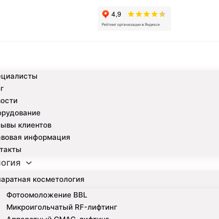
ециалисты
г
вости
орудование
ывы клиентов
авовая информация
такты
огия
аратная косметология
Фотоомоложение BBL
Микроигольчатый RF-лифтинг