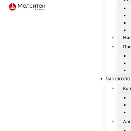
Нит
Пр
Гинеколо
Кон
Апп