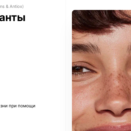
s & Antiox)
данты
жизни при помощи