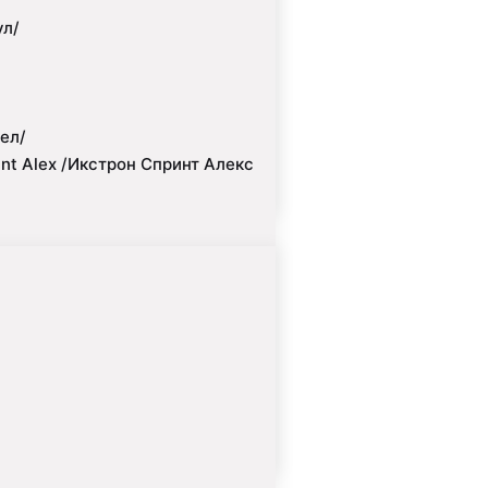
ул/
ел/
int Alex /Икстрон Спринт Алекс