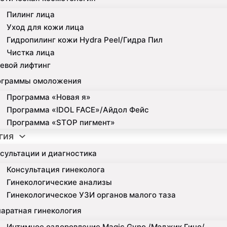
Пилинг лица
Уход для кожи лица
Гидропилинг кожи Hydra Peel/Гидра Пил
Чистка лица
евой лифтинг
ограммы омоложения
Программа «Новая я»
Программа «IDOL FACE»/Айдол Фейс
Программа «STOP пигмент»
гия
сультации и диагностика
Консультация гинеколога
Гинекологические анализы
Гинекологическое УЗИ органов малого таза
аратная гинекология
Интимное оздоровление Magic Gyno /Мэджик Гино/