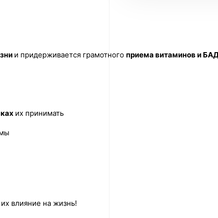
изни
и придерживается грамотного
приема витаминов и БА
вках
их принимать
емы
их влияние на жизнь!