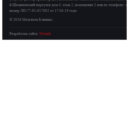
й Щемиловский переулок дом 4, этаж 2, помещение 2 или по телефону: мо
номер ЛО-77-01-017892 от 17.04.19 года
© 2026 Мелситек Клиникс.
Разработка сайта:
Uwindi